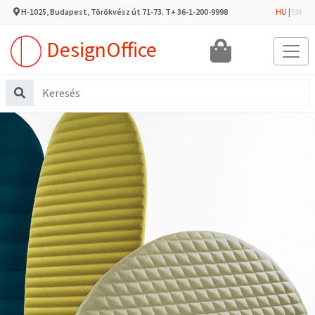
H-1025, Budapest, Törökvész út 71-73. T+ 36-1-200-9998
HU
|
EN
DesignOffice