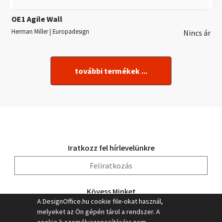
OE1 Agile Wall
Herman Miller | Europadesign
Nincs ár
további termékek ...
Iratkozz fel hírlevelünkre
Feliratkozás
Kövess Minket
A DesignOffice.hu cookie file-okat használ,
melyeket az Ön gépén tárol a rendszer. A