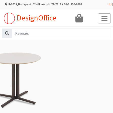
H-1025, Budapest, Törökvész út 71-73. T+ 36-1-200-9998
HU
DesignOffice