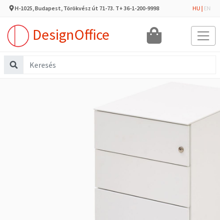
H-1025, Budapest, Törökvész út 71-73. T+ 36-1-200-9998
HU
|
EN
DesignOffice