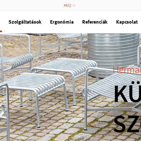
HU
|
EN
Szolgáltatások
Ergonómia
Referenciák
Kapcsolat
HermanM
KÜ
SZ