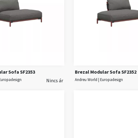
lar Sofa SF2353
Brezal Modular Sofa SF2352
 Europadesign
Andreu World | Europadesign
Nincs ár