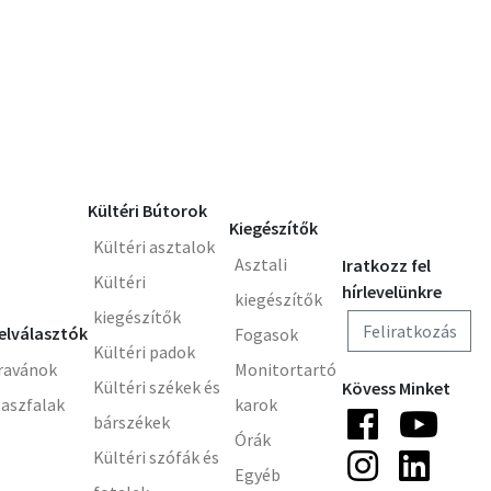
Kültéri Bútorok
Kiegészítők
Kültéri asztalok
Asztali
Iratkozz fel
Kültéri
hírlevelünkre
kiegészítők
kiegészítők
Feliratkozás
elválasztók
Fogasok
Kültéri padok
ravánok
Monitortartó
Kültéri székek és
Kövess Minket
laszfalak
karok
bárszékek
Órák
Kültéri szófák és
Egyéb