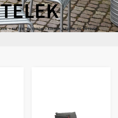
TELEK
EKEK
> KULTERI_BUTOROK
> KULTERI_SZOFAK_ES_FOTELEK