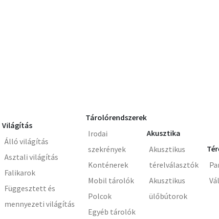
Tárolórendszerek
Világítás
Akusztika
Irodai
Álló világítás
Tér
szekrények
Akusztikus
Asztali világítás
Konténerek
térelválasztók
Pa
Falikarok
Mobil tárolók
Akusztikus
Vá
Függesztett és
Polcok
ülőbútorok
mennyezeti világítás
Egyéb tárolók