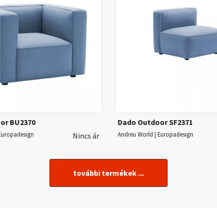
or BU2370
Dado Outdoor SF2371
 Europadesign
Andreu World | Europadesign
Nincs ár
további termékek ...