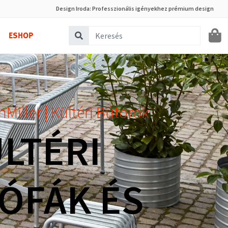
Design Iroda: Professzionális igényekhez prémium design
ESHOP
iller | Kültéri Bútorok
LTÉRI
ÓFÁK ÉS