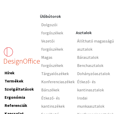
Ülőbútorok
Dolgozói
Asztalok
forgószékek
Vezetői
Állítható magasságú
forgószékek
asztalok
Magas
Bárasztalok
DesignOffice
forgószékek
Benchasztalok
Hírek
Tárgyalószékek
Dohányzóasztalok
Termékek
Konferenciaszékek
Étkező- és
Szolgáltatások
Bárszékek
kantinasztalok
Ergonómia
Étkező- és
Irodai
Referenciák
kantinszékek
munkaasztalok
Kapcsolat