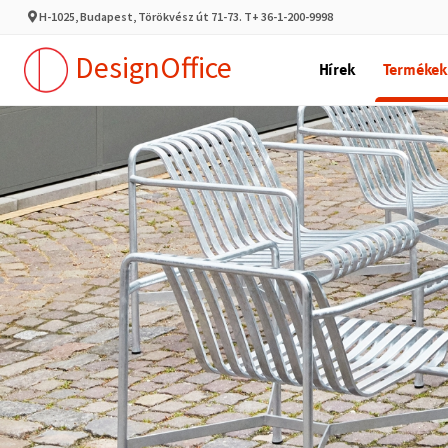
H-1025, Budapest, Törökvész út 71-73. T+ 36-1-200-9998
DesignOffice
Hírek
Termékek