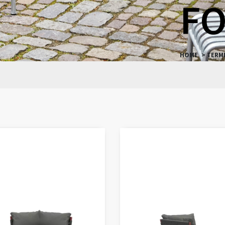
FO
HOME
> TERM