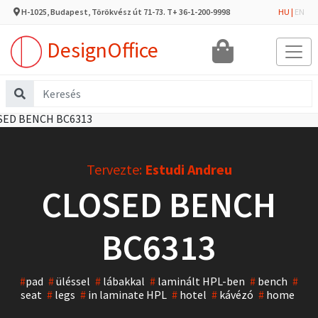
H-1025, Budapest, Törökvész út 71-73. T+ 36-1-200-9998
HU
|
EN
DesignOffice
Tervezte:
Estudi Andreu
CLOSED BENCH
BC6313
#
pad
#
üléssel
#
lábakkal
#
laminált HPL-ben
#
bench
#
seat
#
legs
#
in laminate HPL
#
hotel
#
kávézó
#
home