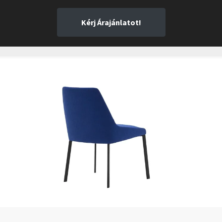
Kérj Árajánlatot!