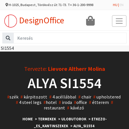
H-1025, Budapest, Törökvész út 71-73. T+ 36-1-200-9998
HU
|
EN
DesignOffice
Tervezte:
Lievore Altherr Molina
ALYA SI1554
#
szék
#
kárpitozott
#
4 acéllábbal
#
chair
#
upholstered
#
4 steel legs
#
hotel
#
iroda
#
office
#
étterem
#
restaurant
#
kávézó
HOME
> TERMEKEK
> ULOBUTOROK
> ETKEZO-
_ES_KANTINSZEKEK
> ALYA_SI1554