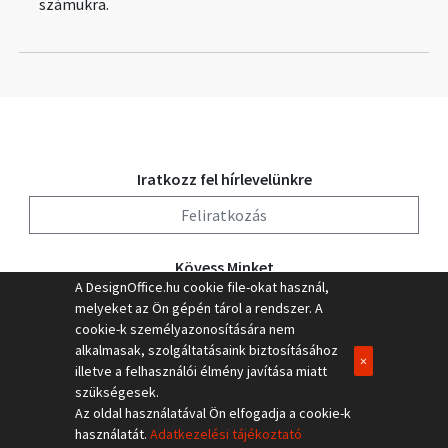
számukra.
Iratkozz fel hírlevelünkre
Feliratkozás
Kövess Minket
A DesignOffice.hu cookie file-okat használ,
melyeket az Ön gépén tárol a rendszer. A
cookie-k személyazonosítására nem
alkalmasak, szolgáltatásaink biztosításához
×
illetve a felhasználói élmény javítása miatt
szükségesek.
Az oldal használatával Ön elfogadja a cookie-k
Europadesign © 2021 | All rights reserved
használatát.
Adatkezelési tájékoztató