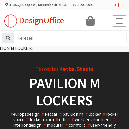
H-1025, Budapest, Törökvész út 71-73. T+ 36-1-200-9998
HU
|
EN
DesignOffice
Tervezte:
Kettal Studio
PAVILION M
LOCKERS
#
europadesign
#
kettal
#
pavilion m
#
locker
#
locker
space
#
locker room
#
office
#
work environment
#
interior design
#
modular
#
comfort
#
user-friendly