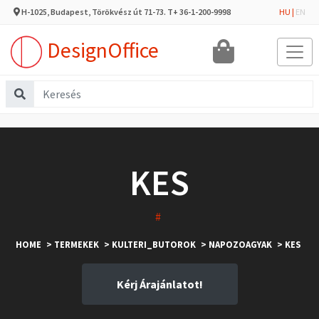
H-1025, Budapest, Törökvész út 71-73. T+ 36-1-200-9998
HU
|
EN
DesignOffice
KES
#
HOME
> TERMEKEK
> KULTERI_BUTOROK
> NAPOZOAGYAK
> KES
Kérj Árajánlatot!