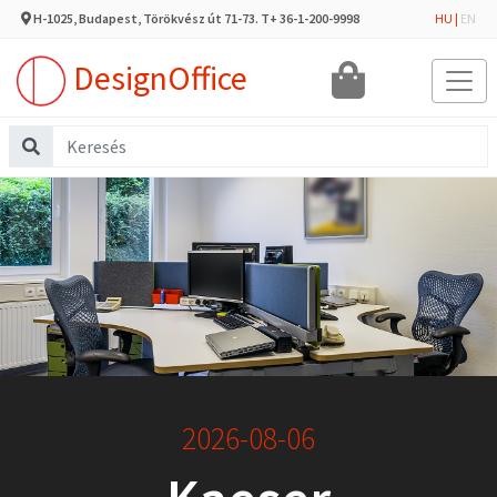
H-1025, Budapest, Törökvész út 71-73. T+ 36-1-200-9998
HU
|
EN
DesignOffice
2026-08-06