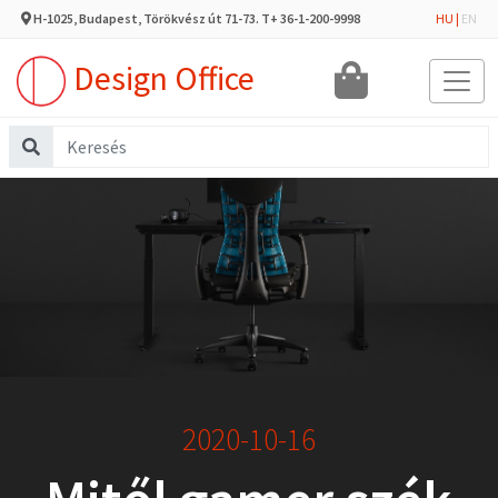
H-1025, Budapest, Törökvész út 71-73. T+ 36-1-200-9998
HU
|
EN
Design Office
2020-10-16