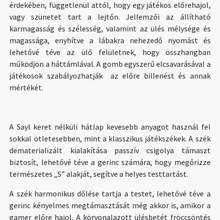
érdekében, függetlenül attól, hogy egy játékos előrehajol,
vagy szünetet tart a lejtőn. Jellemzői az állítható
karmagasság és szélesség, valamint az ülés mélysége és
magassága, enyhítve a lábakra nehezedő nyomást és
lehetővé téve az ülő felületnek, hogy összhangban
működjön a háttámlával. A gomb egyszerű elcsavarásával a
játékosok szabályozhatják az előre billenést és annak
mértékét.
A Sayl keret nélküli hátlap kevesebb anyagot használ fel
sokkal ötletesebben, mint a klasszikus játékszékek. A szék
dematerializált kialakítása passzív csigolya támaszt
biztosít, lehetővé téve a gerinc számára, hogy megőrizze
természetes „S” alakját, segítve a helyes testtartást.
A szék harmonikus dőlése tartja a testet, lehetővé téve a
gerinc kényelmes megtámasztását még akkor is, amikor a
gamer előre hajol. A körvonalazott ülésbetét fröccsöntés