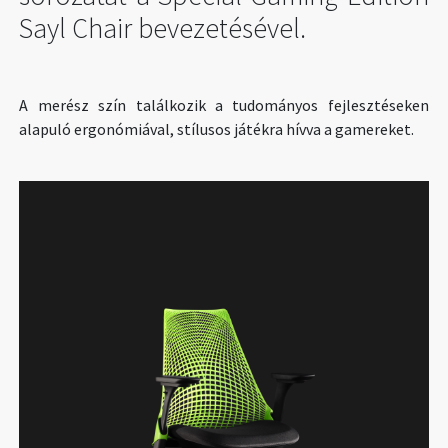
Sayl Chair bevezetésével.
A merész szín találkozik a tudományos fejlesztéseken
alapuló ergonómiával, stílusos játékra hívva a gamereket.