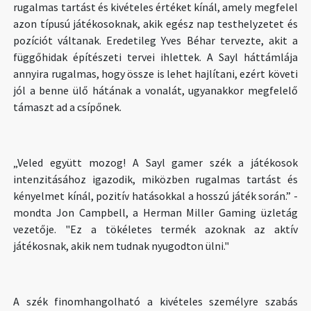
rugalmas tartást és kivételes értéket kínál, amely megfelel
azon típusú játékosoknak, akik egész nap testhelyzetet és
pozíciót váltanak. Eredetileg Yves Béhar tervezte, akit a
függőhidak építészeti tervei ihlettek. A Sayl háttámlája
annyira rugalmas, hogy össze is lehet hajlítani, ezért követi
jól a benne ülő hátának a vonalát, ugyanakkor megfelelő
támaszt ad a csípőnek.
„Veled együtt mozog! A Sayl gamer szék a játékosok
intenzitásához igazodik, miközben rugalmas tartást és
kényelmet kínál, pozitív hatásokkal a hosszú játék során.” -
mondta Jon Campbell, a Herman Miller Gaming üzletág
vezetője. "Ez a tökéletes termék azoknak az aktív
játékosnak, akik nem tudnak nyugodton ülni."
A szék finomhangolható a kivételes személyre szabás